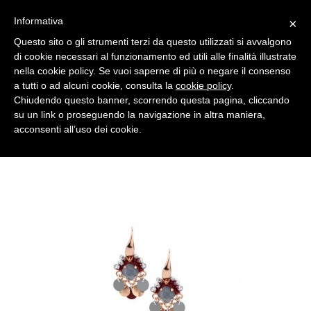
Informativa
×
Carrello
Questo sito o gli strumenti terzi da questo utilizzati si avvalgono
di cookie necessari al funzionamento ed utili alle finalità illustrate
nella cookie policy. Se vuoi saperne di più o negare il consenso
a tutti o ad alcuni cookie, consulta la
cookie policy
.
Categorie
Chiudendo questo banner, scorrendo questa pagina, cliccando
su un link o proseguendo la navigazione in altra maniera,
acconsenti all’uso dei cookie.
Home
Giornate speciali
Natale
Orecchini con pietre