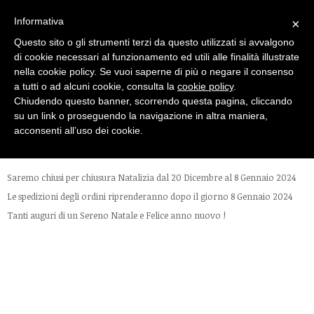
Informativa
×
Carrello
Questo sito o gli strumenti terzi da questo utilizzati si avvalgono
di cookie necessari al funzionamento ed utili alle finalità illustrate
nella cookie policy. Se vuoi saperne di più o negare il consenso
a tutti o ad alcuni cookie, consulta la
cookie policy
.
Chiudendo questo banner, scorrendo questa pagina, cliccando
Home
Chiusura Natalizia
su un link o proseguendo la navigazione in altra maniera,
acconsenti all’uso dei cookie.
CHIUSURA NATALIZIA
Saremo chiusi per chiusura Natalizia dal 20 Dicembre al 8 Gennaio 2024
Le spedizioni degli ordini riprenderanno dopo il giorno 8 Gennaio 2024
Tanti auguri di un Sereno Natale e Felice anno nuovo !