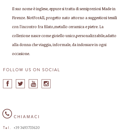
Il suo nome è inglese, eppure si tratta di semipreziosi Made in
Firenze. NotForAll, progetto nato attorno a suggestioni tessili
con l'incontro fra filato,metallo ceramica e pietre. La
collezione nasce come gioiello unico,personalizzabile,adatto
alla donna che viaggia, informale, da indossare in ogni
occasione.
FOLLOW US ON SOCIAL
CHIAMACI
+39 3493733620
Tel.