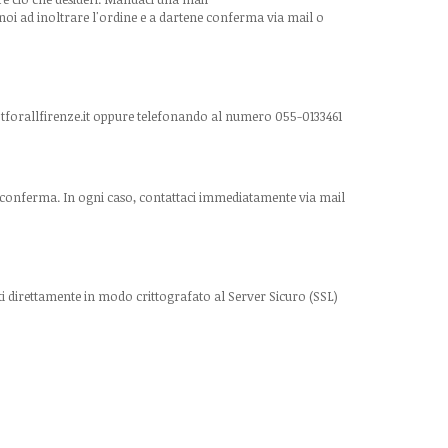
o noi ad inoltrare l'ordine e a dartene conferma via mail o
forallfirenze
.it
oppure telefonando al numero 055-0133461
e di conferma. In ogni caso, contattaci immediatamente via mail
ati direttamente in modo crittografato al Server Sicuro (SSL)