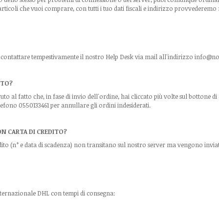
articoli che vuoi comprare, con tutti i tuo dati fiscali e indirizzo provvederem
a contattare tempestivamente il nostro Help Desk via mail all'indirizzo
info@not
STO?
vuto al fatto che, in fase di invio dell'ordine, hai cliccato più volte sul botton
efono 0550133461 per annullare gli ordini indesiderati.
N CARTA DI CREDITO?
 credito (n° e data di scadenza) non transitano sul nostro server ma vengono invi
 internazionale DHL con tempi di consegna: