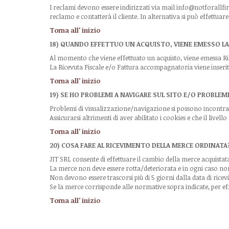
I reclami devono essere indirizzati via mail info@notforallfir
reclamo e contatterà il cliente. In alternativa si può effettu
Torna all' inizio
18) QUANDO EFFETTUO UN ACQUISTO, VIENE EMESSO LA
Al momento che viene effettuato un acquisto, viene emessa Ricev
La Ricevuta Fiscale e/o Fattura accompagnatoria viene inser
Torna all' inizio
19) SE HO PROBLEMI A NAVIGARE SUL SITO E/O PROBLEM
Problemi di visualizzazione/navigazione si possono incontrare
Assicurarsi altrimenti di aver abilitato i cookies e che il live
Torna all' inizio
20) COSA FARE AL RICEVIMENTO DELLA MERCE ORDINATA?
JIT SRL consente di effettuare il cambio della merce acquistata
La merce non deve essere rotta/deteriorata e in ogni caso non 
Non devono essere trascorsi più di 5 giorni dalla data di rice
Se la merce corrisponde alle normative sopra indicate, per e
Torna all' inizio