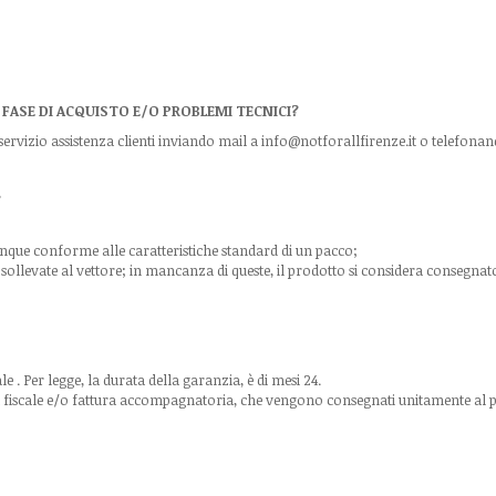
 FASE DI ACQUISTO E/O PROBLEMI TECNICI?
 servizio assistenza clienti inviando mail a
info@notforallfirenze.it o telefona
?
nque conforme alle caratteristiche standard di un pacco;
llevate al vettore; in mancanza di queste, il prodotto si considera consegnato
e . Per legge, la durata della garanzia, è di mesi 24.
 fiscale e/o fattura accompagnatoria, che vengono consegnati unitamente al pacc