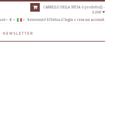
CARRELLO DELLA SPESA
0 prodotto(i) -
0,00€
unt
€
Benvenuto! Effettua il
login
o
crea un account
.
NEWSLETTER