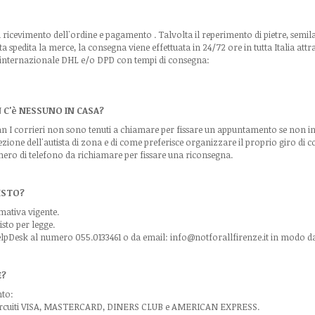
l ricevimento dell'ordine e pagamento . Talvolta il reperimento di pietre, semil
ta spedita la merce, la consegna viene effettuata in 24/72 ore in tutta Italia at
so internazionale DHL e/o DPD con tempi di consegna:
 C'è NESSUNO IN CASA?
 I corrieri non sono tenuti a chiamare per fissare un appuntamento se non in ca
ezione dell'autista di zona e di come preferisce organizzare il proprio giro di 
mero di telefono da richiamare per fissare una riconsegna.
ISTO?
rmativa vigente.
isto per legge.
 HelpDesk al numero 055.0133461 o da email: info@notforallfirenze.it in modo da 
E?
nto:
ai circuiti VISA, MASTERCARD, DINERS CLUB e AMERICAN EXPRESS.