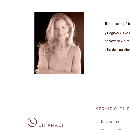
Il suo nome è i
progetto nato a
ceramica e piet
alla donna che 
SERVIZIO CLI
Dove siamo
CHIAMACI