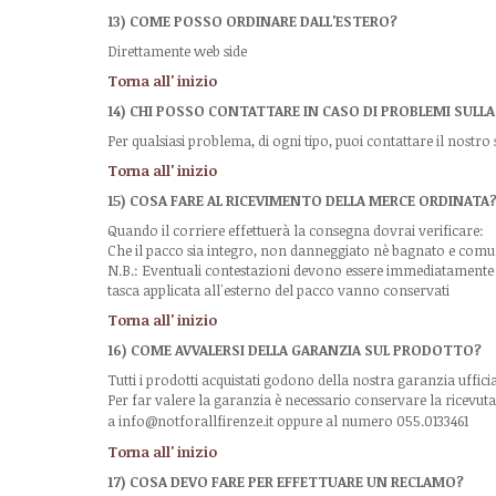
13) COME POSSO ORDINARE DALL'ESTERO?
Direttamente web side
Torna all' inizio
14) CHI POSSO CONTATTARE IN CASO DI PROBLEMI SULLA
Per qualsiasi problema, di ogni tipo, puoi contattare il nostro
Torna all' inizio
15) COSA FARE AL RICEVIMENTO DELLA MERCE ORDINATA
Quando il corriere effettuerà la consegna dovrai verificare:
Che il pacco sia integro, non danneggiato nè bagnato e comu
N.B.: Eventuali contestazioni devono essere immediatamente so
tasca applicata all'esterno del pacco vanno conservati
Torna all' inizio
16) COME AVVALERSI DELLA GARANZIA SUL PRODOTTO?
Tutti i prodotti acquistati godono della nostra garanzia ufficial
Per far valere la garanzia è necessario conservare la ricevuta
a
info@notforallfirenze
.it
oppure
al numero 055.0133461
Torna all' inizio
17) COSA DEVO FARE PER EFFETTUARE UN RECLAMO?