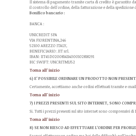
Il sistema di pagamento tramite carta di credito è garantito d
il controllo dell'ordine, della fatturazione e della spedizione d
Bonifico bancario :
BANCA :
UNICREDIT SPA
VIA FIORENTINA,246
52100 AREZZO ITALY,
BENEFICIARIO: JIT srl.
IBAN: IIT45D0200814114000102818291
BIC SWIFT: UNCRITM1J52
Torna all' inizio
6) E' POSSIBILE ORDINARE UN PRODOTTO NON PRESEN
Certamente, accettiamo anche ordini effettuati tramite e-mai
Torna all' inizio
7) I PREZZI PRESENTI SUL SITO INTERNET, SONO COMPRE
Si. Tutti i prezzi presenti sul sito internet sono comprensivi di 
Torna all' inizio
8) SE NON RIESCO AD EFFETTUARE L'ORDINE PER PROBL
Se vuoi effettuare un ordine ma hai delle difficoltà nell'inol