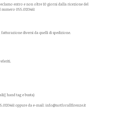
reclamo entro e non oltre 10 giorni dalla ricezione del
 al numero 055.0133461
fatturazione diversi da quelli di spedizione.
feriti.
li(( hand tag e busta)
55.0133461 oppure da e-mail:
info@notforallfirenze
.it