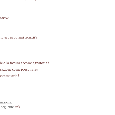
edito?
isto e/o problemi tecnici??
cale o la fattura accompagnatoria?
izzazione come posso fare?
ile cambiarla?
inazioni.
al seguente
link