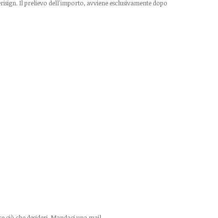
erisign. Il prelievo dell'importo, avviene esclusivamente dopo
re ciò che desideri. Mandaci una mail