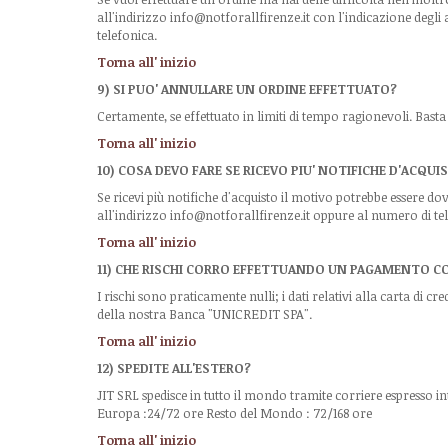
all'indirizzo
info@notforallfirenze
.it
con l'indicazione degli 
telefonica.
Torna all' inizio
9) SI PUO' ANNULLARE UN ORDINE EFFETTUATO?
Certamente, se effettuato in limiti di tempo ragionevoli. Bast
Torna all' inizio
10) COSA DEVO FARE SE RICEVO PIU' NOTIFICHE D'ACQUI
Se ricevi più notifiche d'acquisto il motivo potrebbe essere do
all'indirizzo info@notforallfirenze.it oppure al numero di tel
Torna all' inizio
11) CHE RISCHI CORRO EFFETTUANDO UN PAGAMENTO CO
I rischi sono praticamente nulli; i dati relativi alla carta di
della nostra Banca "UNICREDIT SPA".
Torna all' inizio
12) SPEDITE ALL'ESTERO?
JIT SRL spedisce in tutto il mondo tramite corriere espresso
Europa :24/72 ore Resto del Mondo : 72/168 ore
Torna all' inizio