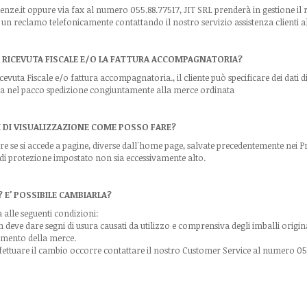
enze.it oppure via fax al numero 055.88.77517, JIT SRL prenderà in gestione il 
are un reclamo telefonicamente contattando il nostro servizio assistenza clienti
 RICEVUTA FISCALE E/O LA FATTURA ACCOMPAGNATORIA?
uta Fiscale e/o fattura accompagnatoria., il cliente può specificare dei dati di 
ita nel pacco spedizione congiuntamente alla merce ordinata
I DI VISUALIZZAZIONE COME POSSO FARE?
 se si accede a pagine, diverse dall'home page, salvate precedentemente nei Pre
llo di protezione impostato non sia eccessivamente alto.
 E' POSSIBILE CAMBIARLA?
 alle seguenti condizioni:
deve dare segni di usura causati da utilizzo e comprensiva degli imballi origina
vimento della merce.
ffettuare il cambio occorre contattare il nostro Customer Service al numero 0