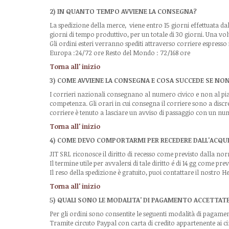
2) IN QUANTO TEMPO AVVIENE LA CONSEGNA?
La spedizione della merce, viene entro 15 giorni effettuata da
giorni di tempo produttivo, per un totale di 30 giorni. Una vol
Gli ordini esteri verranno spediti attraverso corriere espres
Europa :24/72 ore Resto del Mondo : 72/168 ore
Torna all' inizio
3) COME AVVIENE LA CONSEGNA E COSA SUCCEDE SE NON
I corrieri nazionali consegnano al numero civico e non al pian
competenza. Gli orari in cui consegna il corriere sono a discr
corriere è tenuto a lasciare un avviso di passaggio con un nu
Torna all' inizio
4) COME DEVO COMPORTARMI PER RECEDERE DALL'ACQU
JIT SRL riconosce il diritto di recesso come previsto dalla no
Il termine utile per avvalersi di tale diritto é di 14 gg come prev
Il reso della spedizione è gratuito, puoi contattare il nostro
Torna all' inizio
5) QUALI SONO LE MODALITA' DI PAGAMENTO ACCETTAT
Per gli ordini sono consentite le seguenti modalità di pagame
Tramite circuto Paypal con carta di credito appartenente 