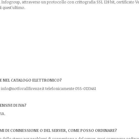
a Infogroup, attraverso un protocollo con crittografia SSL 128 bit, certificato V
i quest'ultimo.
TE NEL CATALOGO ELETTRONICO?
l info@notforallfirenze.it telefonicamente 055-0133461
NSIVI DI IVA?
IVA.
EMI DI CONNESSIONE O DEL SERVER, COME POSSO ORDINARE?
tro dello stesso per problemi di connessione o del server, puoi comunque ordina