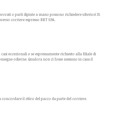
avorati o parti dipinte a mano possono richiedere ulteriori 15
traverso corriere espresso BRT SPA.
si eccezionali o se espressamente richiesto alla filiale di
consegne odierne. Qualora non ci fosse nessuno in casa il
concordare il ritiro del pacco da parte del corriere.