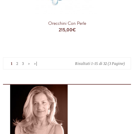
Orecchini Con Perle
215,00€
1
2
3
>
>|
Risultati 1-15 di 32 (3 Pagine)